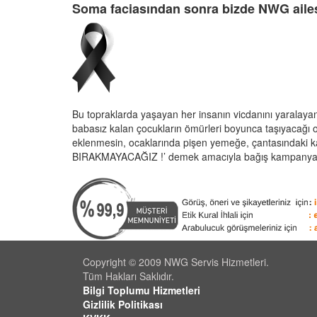
Soma faciasından sonra bizde NWG ailesi
Bu topraklarda yaşayan her insanın vicdanını yaralaya
babasız kalan çocukların ömürleri boyunca taşıyacağı on
eklenmesin, ocaklarında pişen yemeğe, çantasındaki kal
BIRAKMAYACAĞIZ !’ demek amacıyla bağış kampanyası d
Copyright © 2009 NWG Servis Hizmetleri.
Tüm Hakları Saklıdır.
Bilgi Toplumu Hizmetleri
Gizlilik Politikası