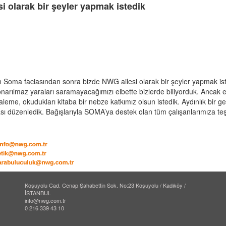
 olarak bir şeyler yapmak istedik
n Soma faciasından sonra bizde NWG ailesi olarak bir şeyler yapmak i
arılmaz yaraları saramayacağımızı elbette bizlerde biliyorduk. Ancak en
eme, okudukları kitaba bir nebze katkımız olsun istedik. Aydınlık bir g
üzenledik. Bağışlarıyla SOMA’ya destek olan tüm çalışanlarımıza teş
Koşuyolu Cad. Cenap Şahabettin Sok. No:23 Koşuyolu / Kadıköy /
İSTANBUL
info@nwg.com.tr
0 216 339 43 10