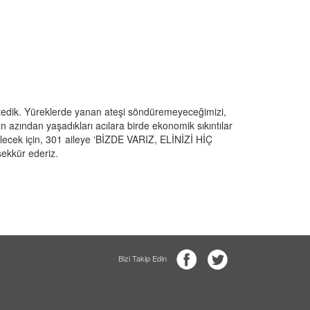
stedik. Yüreklerde yanan ateşi söndüremeyeceğimizi,
 azından yaşadıkları acılara birde ekonomik sıkıntılar
elecek için, 301 aileye ‘BİZDE VARIZ, ELİNİZİ HİÇ
ekkür ederiz.
Bizi Takip Edin