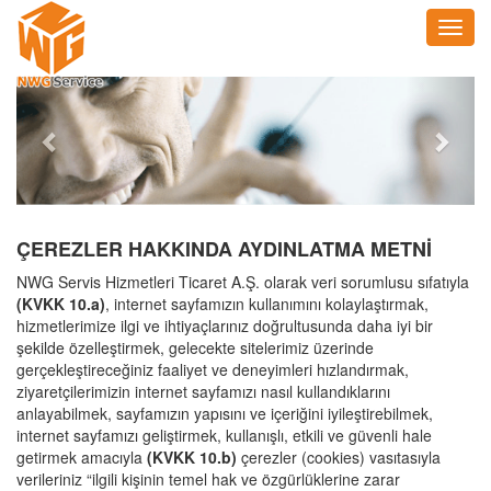
Toggl
navig
Previous
Next
ÇEREZLER HAKKINDA AYDINLATMA METNİ
NWG Servis Hizmetleri Ticaret A.Ş. olarak veri sorumlusu sıfatıyla
(KVKK 10.a)
, internet sayfamızın kullanımını kolaylaştırmak,
hizmetlerimize ilgi ve ihtiyaçlarınız doğrultusunda daha iyi bir
şekilde özelleştirmek, gelecekte sitelerimiz üzerinde
gerçekleştireceğiniz faaliyet ve deneyimleri hızlandırmak,
ziyaretçilerimizin internet sayfamızı nasıl kullandıklarını
anlayabilmek, sayfamızın yapısını ve içeriğini iyileştirebilmek,
internet sayfamızı geliştirmek, kullanışlı, etkili ve güvenli hale
getirmek amacıyla
(KVKK 10.b)
çerezler (cookies) vasıtasıyla
verileriniz “ilgili kişinin temel hak ve özgürlüklerine zarar