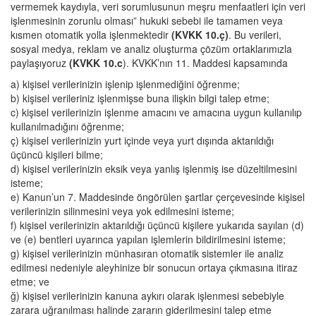
vermemek kaydıyla, veri sorumlusunun meşru menfaatleri için veri
işlenmesinin zorunlu olması” hukuki sebebi ile tamamen veya
kısmen otomatik yolla işlenmektedir
(KVKK 10.ç)
. Bu verileri,
sosyal medya, reklam ve analiz oluşturma çözüm ortaklarımızla
paylaşıyoruz
(KVKK 10.c
). KVKK’nın 11. Maddesi kapsamında
a) kişisel verilerinizin işlenip işlenmediğini öğrenme;
b) kişisel verileriniz işlenmişse buna ilişkin bilgi talep etme;
c) kişisel verilerinizin işlenme amacını ve amacına uygun kullanılıp
kullanılmadığını öğrenme;
ç) kişisel verilerinizin yurt içinde veya yurt dışında aktarıldığı
üçüncü kişileri bilme;
d) kişisel verilerinizin eksik veya yanlış işlenmiş ise düzeltilmesini
isteme;
e) Kanun’un 7. Maddesinde öngörülen şartlar çerçevesinde kişisel
verilerinizin silinmesini veya yok edilmesini isteme;
f) kişisel verilerinizin aktarıldığı üçüncü kişilere yukarıda sayılan (d)
ve (e) bentleri uyarınca yapılan işlemlerin bildirilmesini isteme;
g) kişisel verilerinizin münhasıran otomatik sistemler ile analiz
edilmesi nedeniyle aleyhinize bir sonucun ortaya çıkmasına itiraz
etme; ve
ğ) kişisel verilerinizin kanuna aykırı olarak işlenmesi sebebiyle
zarara uğranılması halinde zararın giderilmesini talep etme