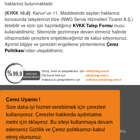
haklarınız bulunmaktadır
(KVKK 10.d)
. Kanun’un 11. Maddesinde sayılan haklarınız
konusunda taleplerinizi bize (NWG Servis Hizmetleri Ticaret A.Ş.)
iletebilir ve sizin için hazırladığımız
KVKK Talep Formu
’muzu
kullanabilirsiniz. Sitemizde gezinmeye devam etmeniz halinde
cihazınızdaki çerezlere erişebileceğimizi de kabul ediyorsunuz.
Ayrıntılı bilgiye ve çerezleri engelleme yöntemlerine
Çerez
Politikası
’ndan ulaşabilirsiniz.
Copyright © 2009 NWG Servis Hizmetleri.
Çerez Uyarısı !
Tüm Hakları Saklıdır.
Bilgi Toplumu Hizmetleri
Size daha iyi hizmet verebilmek için çerezleri
Gizlilik Politikası
kullanıyoruz.
Çerezler hakkında aydınlatma
KVKK
metni için tıklayınız.
Bu siteyi kullanmaya devam
ederseniz
Gizlilik
ve
Çerez politikamızı
kabul
Koşuyolu Cad. Cenap Şahabettin Sok. No:23 Koşuyolu / Kadıköy / İSTANBUL
info@nwg.com.tr
etmiş olursunuz.